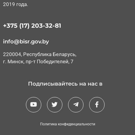
2019 года.
+375 (17) 203-32-81
info@bisr.gov.by
220004, Республика Беларусь,
г. Минск, пр-т Победителей, 7
Подписывайтесь на нас в
Y
T
T
F
o
w
e
a
u
i
l
c
t
t
e
e
u
t
g
b
Политика конфиденциальности
b
e
r
o